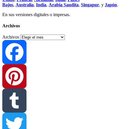
Bajos
,
Australia
,
India
,
Arabia Saudita
,
Singapur
, y
Japón
.
En sus versiones digitales o impresas.
Archivos
Archivos
Facebook
Pinterest
Tumblr