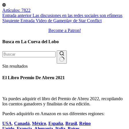
Artículos: 7822
Entrada
anterior
Las discusiones en las redes sociales son efímeras
Siguiente
Entrada
Video de Gameplay de Star Conflict
Become a Patron!
Busca en La Cueva del Lobo
Sin resultados
El Libro Premio De Abreu 2021
Ya puedes adquirir el libro del Premio de Abreu 2022, recopilando
los cuentos ganadores y finalistas de esa edición.
Puedes adquirirlo en Amazon en sus diferentes regiones:
USA
,
Canadá
,
México
,
España
,
Brasil
,
Reino
Unido
,
Francia
,
Alemania
,
Italia
,
Países