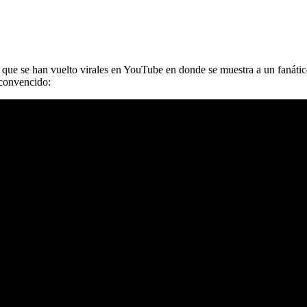
s que se han vuelto virales en YouTube en donde se muestra a un fanáti
 convencido: