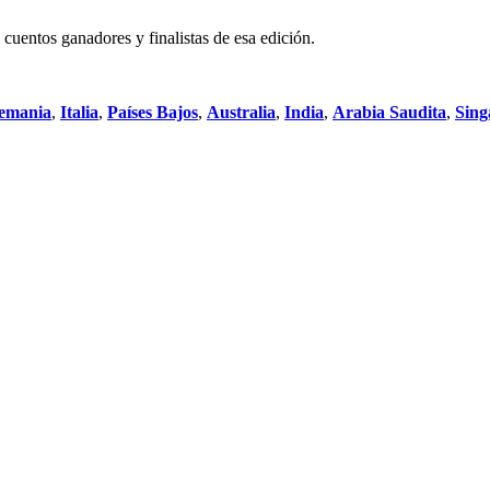
cuentos ganadores y finalistas de esa edición.
emania
,
Italia
,
Países Bajos
,
Australia
,
India
,
Arabia Saudita
,
Sing