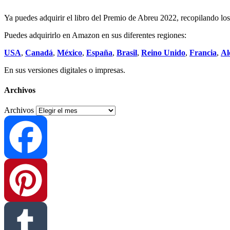
Ya puedes adquirir el libro del Premio de Abreu 2022, recopilando los 
Puedes adquirirlo en Amazon en sus diferentes regiones:
USA
,
Canadá
,
México
,
España
,
Brasil
,
Reino Unido
,
Francia
,
Al
En sus versiones digitales o impresas.
Archivos
Archivos
Facebook
Pinterest