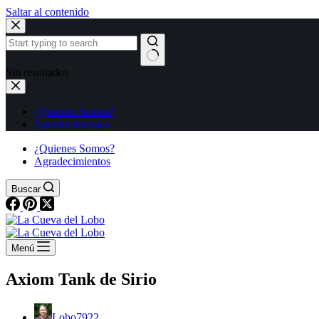
Saltar al contenido
Sin resultados
¿Quienes Somos?
Agradecimientos
¿Quienes Somos?
Agradecimientos
Buscar
Menú
Axiom Tank de Sirio
Lobo7922