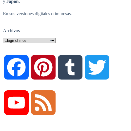
y
Japón
.
En sus versiones digitales o impresas.
Archivos
Archivos
F
P
T
T
a
i
u
w
Y
F
c
n
m
i
o
e