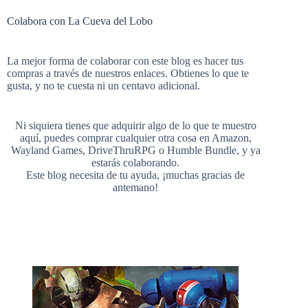
Colabora con La Cueva del Lobo
e
t
b
t
u
e
La mejor forma de colaborar con este blog es hacer tus
compras a través de nuestros enlaces. Obtienes lo que te
b
e
l
t
gusta, y no te cuesta ni un centavo adicional.
T
d
Ni siquiera tienes que adquirir algo de lo que te muestro
aquí, puedes comprar cualquier otra cosa en
Amazon
,
o
r
r
e
Wayland Games
,
DriveThruRPG
o
Humble Bundle
, y ya
estarás colaborando.
u
Este blog necesita de tu ayuda, ¡muchas gracias de
antemano!
o
e
r
b
k
s
e