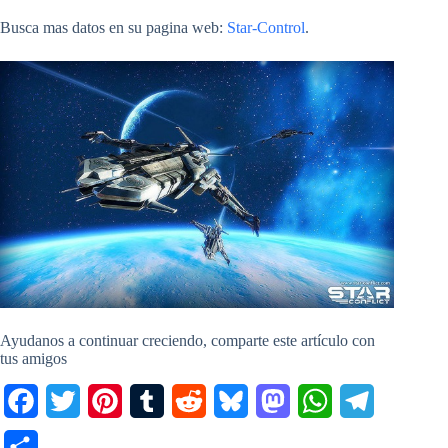
Busca mas datos en su pagina web:
Star-Control
.
Ayudanos a continuar creciendo, comparte este artículo con
tus amigos
F
T
P
T
R
B
M
W
T
a
w
i
u
e
l
a
h
e
C