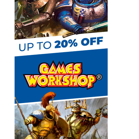
t
C
h
a
n
n