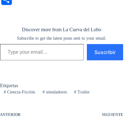
c
i
n
m
d
u
s
a
l
o
e
t
t
b
d
e
t
t
e
m
b
t
e
l
i
s
o
s
g
Discover more from La Cueva del Lobo
p
o
Subscribe to get the latest posts sent to your email.
e
r
r
t
k
d
A
r
a
Type your email…
o
r
e
y
o
p
a
Suscribir
r
k
s
n
p
m
t
t
i
r
Etiquetas
#
Ciencia-Ficción
#
simuladores
#
Trailer
ANTERIOR
SIGUIENTE