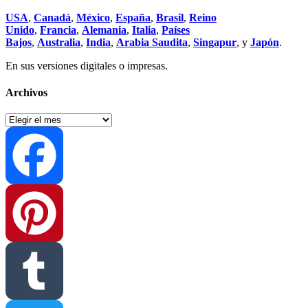
USA
,
Canadá
,
México
,
España
,
Brasil
,
Reino
Unido
,
Francia
,
Alemania
,
Italia
,
Países
Bajos
,
Australia
,
India
,
Arabia Saudita
,
Singapur
, y
Japón
.
En sus versiones digitales o impresas.
Archivos
Archivos
Facebook
Pinterest