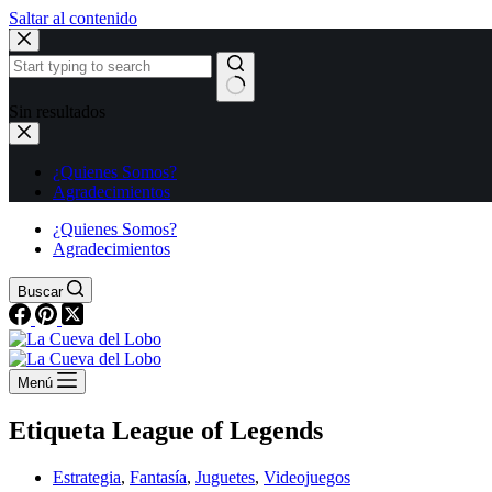
Saltar al contenido
Sin resultados
¿Quienes Somos?
Agradecimientos
¿Quienes Somos?
Agradecimientos
Buscar
Menú
Etiqueta
League of Legends
Estrategia
,
Fantasía
,
Juguetes
,
Videojuegos