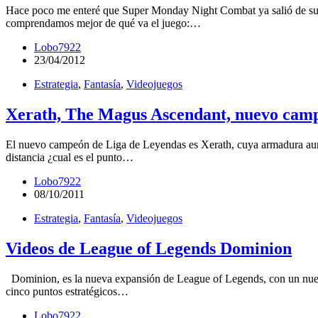
Hace poco me enteré que Super Monday Night Combat ya salió de su bet
comprendamos mejor de qué va el juego:…
Lobo7922
23/04/2012
Estrategia
,
Fantasía
,
Videojuegos
Xerath, The Magus Ascendant, nuevo camp
El nuevo campeón de Liga de Leyendas es Xerath, cuya armadura aumen
distancia ¿cual es el punto…
Lobo7922
08/10/2011
Estrategia
,
Fantasía
,
Videojuegos
Videos de League of Legends Dominion
Dominion, es la nueva expansión de League of Legends, con un nuevo 
cinco puntos estratégicos…
Lobo7922