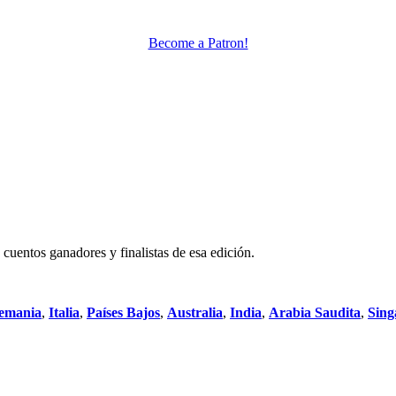
Become a Patron!
cuentos ganadores y finalistas de esa edición.
emania
,
Italia
,
Países Bajos
,
Australia
,
India
,
Arabia Saudita
,
Sing