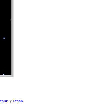
apur
, y
Japón
.