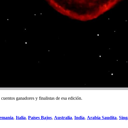
cuentos ganadores y finalistas de esa edición.
emania
,
Italia
,
Países Bajos
,
Australia
,
India
,
Arabia Saudita
,
Sing