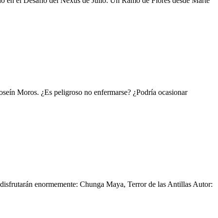
ndo en el Desafío del Nexus de Julio: Un Ramo de Flores desde Marte
Joseín Moros. ¿Es peligroso no enfermarse? ¿Podría ocasionar
 disfrutarán enormemente: Chunga Maya, Terror de las Antillas Autor: