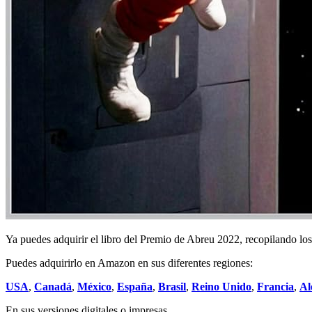
Ya puedes adquirir el libro del Premio de Abreu 2022, recopilando los 
Puedes adquirirlo en Amazon en sus diferentes regiones:
USA
,
Canadá
,
México
,
España
,
Brasil
,
Reino Unido
,
Francia
,
Al
En sus versiones digitales o impresas.