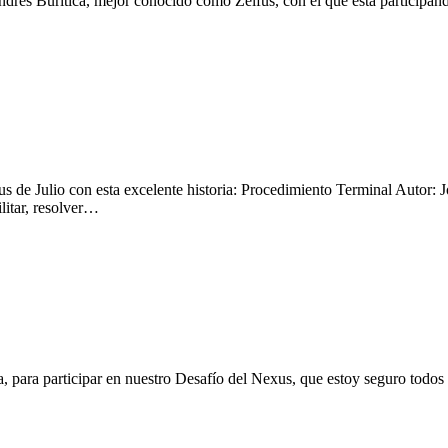
Andrés Buriticá, mejor conocido como Zelfus, con el que está participa
s de Julio con esta excelente historia: Procedimiento Terminal Autor: 
litar, resolver…
, para participar en nuestro Desafío del Nexus, que estoy seguro todos