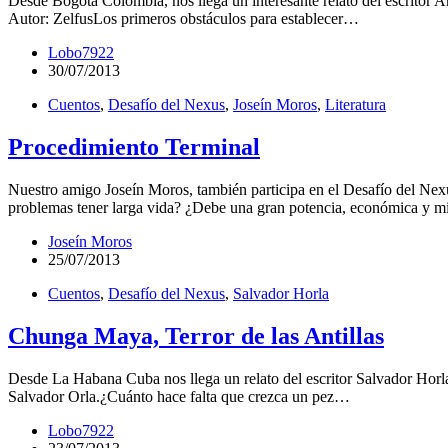
Desde Bogotá Colombia, nos llega un interesante relato del escritor 
Autor: ZelfusLos primeros obstáculos para establecer…
Lobo7922
30/07/2013
Cuentos
,
Desafío del Nexus
,
Joseín Moros
,
Literatura
Procedimiento Terminal
Nuestro amigo Joseín Moros, también participa en el Desafío del Nexu
problemas tener larga vida? ¿Debe una gran potencia, económica y mi
Joseín Moros
25/07/2013
Cuentos
,
Desafío del Nexus
,
Salvador Horla
Chunga Maya, Terror de las Antillas
Desde La Habana Cuba nos llega un relato del escritor Salvador Horla
Salvador Orla.¿Cuánto hace falta que crezca un pez…
Lobo7922