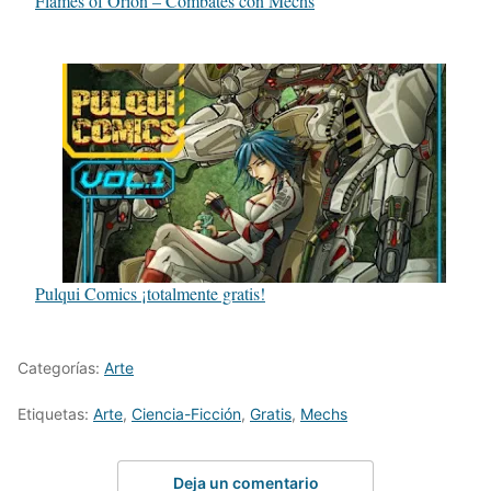
Flames of Orion – Combates con Mechs
Pulqui Comics ¡totalmente gratis!
Categorías:
Arte
Etiquetas:
Arte
,
Ciencia-Ficción
,
Gratis
,
Mechs
Deja un comentario