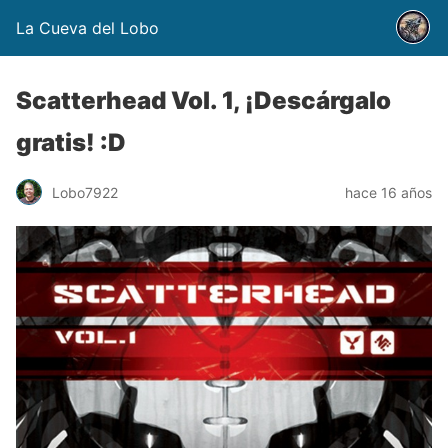
La Cueva del Lobo
Scatterhead Vol. 1, ¡Descárgalo
gratis! :D
Lobo7922
hace 16 años