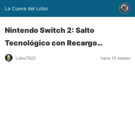
La Cueva del Lobo
Nintendo Switch 2: Salto
Tecnológico con Recargo…
Lobo7922
hace 10 meses