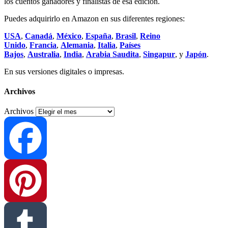
los cuentos ganadores y finalistas de esa edición.
Puedes adquirirlo en Amazon en sus diferentes regiones:
USA
,
Canadá
,
México
,
España
,
Brasil
,
Reino
Unido
,
Francia
,
Alemania
,
Italia
,
Países
Bajos
,
Australia
,
India
,
Arabia Saudita
,
Singapur
, y
Japón
.
En sus versiones digitales o impresas.
Archivos
Archivos
Facebook
Pinterest