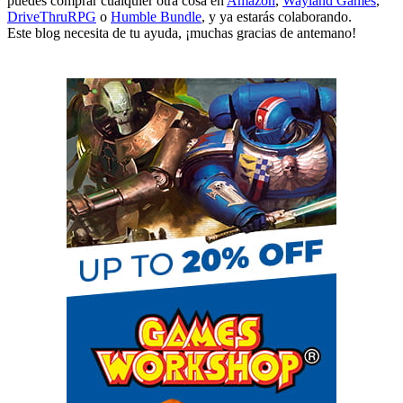
puedes comprar cualquier otra cosa en
Amazon
,
Wayland Games
,
DriveThruRPG
o
Humble Bundle
, y ya estarás colaborando.
Este blog necesita de tu ayuda, ¡muchas gracias de antemano!