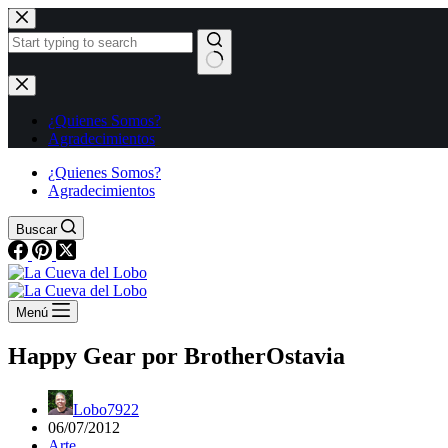
Saltar
al
contenido
Sin
resultados
¿Quienes Somos?
Agradecimientos
¿Quienes Somos?
Agradecimientos
Buscar
Menú
Happy Gear por BrotherOstavia
Lobo7922
06/07/2012
Arte