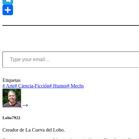
Telegram
Compartir
Type your email…
Etiquetas
#
Arte
#
Ciencia-Ficción
#
Humor
#
Mechs
Lobo7922
Creador de La Cueva del Lobo.