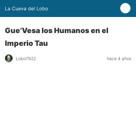
La Cueva del Lobo
Gue’Vesa los Humanos en el
Imperio Tau
Lobo7922
hace 4 años