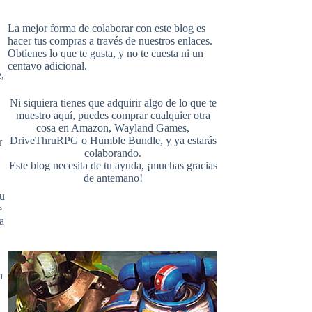
i
u
e
La mejor forma de colaborar con este blog es
hacer tus compras a través de nuestros enlaces.
Obtienes lo que te gusta, y no te cuesta ni un
b
e
l
centavo adicional.
,
t
T
d
Ni siquiera tienes que adquirir algo de lo que te
o
r
r
muestro aquí, puedes comprar cualquier otra
cosa en
Amazon
,
Wayland Games
,
t
u
DriveThruRPG
o
Humble Bundle
, y ya estarás
r
colaborando.
Este blog necesita de tu ayuda, ¡muchas gracias
o
e
de antemano!
su
e
b
e
a
k
s
r
e
n
t