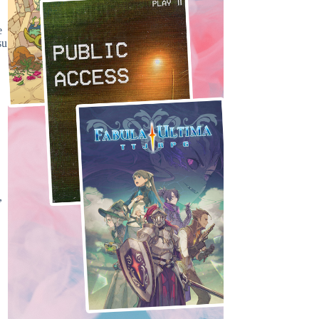
e
su
,