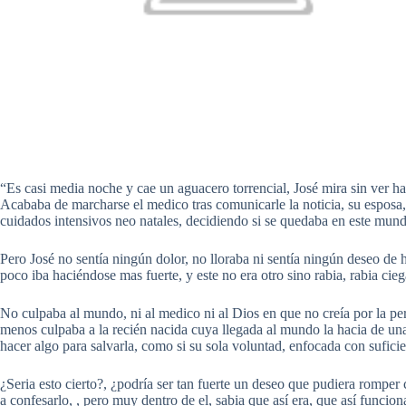
“Es casi media noche y cae un aguacero torrencial, José mira sin ver hac
Acababa de marcharse el medico tras comunicarle la noticia, su esposa, 
cuidados intensivos neo natales, decidiendo si se quedaba en este mun
Pero José no sentía ningún dolor, no lloraba ni sentía ningún deseo de 
poco iba haciéndose mas fuerte, y este no era otro sino rabia, rabia cieg
No culpaba al mundo, ni al medico ni al Dios en que no creía por la 
menos culpaba a la recién nacida cuya llegada al mundo la hacia de una
hacer algo para salvarla, como si su sola voluntad, enfocada con suficie
¿Seria esto cierto?, ¿podría ser tan fuerte un deseo que pudiera romper 
a confesarlo, , pero muy dentro de el, sabia que así era, que así funcion