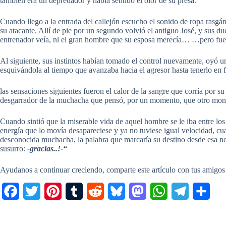
también era un depredador y había sentido el olor de su presa.
Cuando llego a la entrada del callejón escucho el sonido de ropa rasg
su atacante. Allí de pie por un segundo volvió el antiguo José, y sus du
entrenador veía, ni el gran hombre que su esposa merecía… …pero f
Al siguiente, sus instintos habían tomado el control nuevamente, oyó un 
esquivándola al tiempo que avanzaba hacia el agresor hasta tenerlo en f
las sensaciones siguientes fueron el calor de la sangre que corría por s
desgarrador de la muchacha que pensó, por un momento, que otro monst
Cuando sintió que la miserable vida de aquel hombre se le iba entre los d
energía que lo movía desapareciese y ya no tuviese igual velocidad, cu
desconocida muchacha, la palabra que marcaría su destino desde esa no
susurro:
-gracias..!-“
Ayudanos a continuar creciendo, comparte este artículo con tus amigos
F
T
P
T
R
B
M
W
T
C
a
w
i
u
e
l
a
h
e
o
c
i
n
m
d
u
s
a
l
m