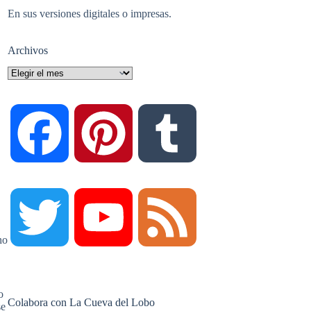
En sus versiones digitales o impresas.
Archivos
Archivos
F
P
T
a
i
u
T
Y
F
ho
c
n
m
w
o
e
o
Colabora con La Cueva del Lobo
se
e
t
b