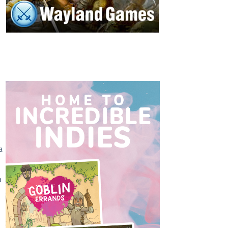
l
a
a