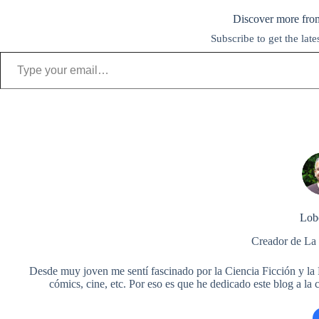
Discover more fro
e
t
t
b
d
e
t
t
e
p
Subscribe to get the late
b
t
e
l
i
s
o
s
g
a
Type your email…
o
e
r
r
t
k
d
A
r
r
o
r
e
y
o
p
a
t
k
s
n
p
m
i
t
r
Lob
Creador de La
Desde muy joven me sentí fascinado por la Ciencia Ficción y la Fa
cómics, cine, etc. Por eso es que he dedicado este blog a la