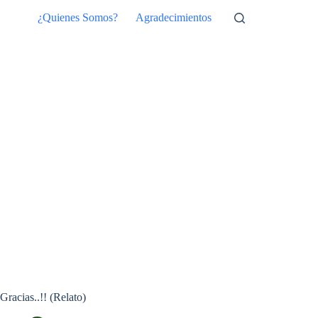
Saltar
¿Quienes Somos?
Agradecimientos
al
contenido
Gracias..!! (Relato)