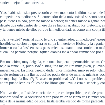
sintiera mejor, lo atemorizaba.
Y así había sido siempre, recordó en ese momento la última carrera de 1
competidores mediocres. Su entrenador de la universidad se sentó con el
pasa, tienes miedo, pero no miedo a perder; tu tienes miedo a ganar, p
decirte que esta dentro de ti, ese día se habrán acabado los pretextos, es
y tu tienes miedo de ello, porque la mediocridad, es como una cobija ti
¿Seria verdad? seria tal como le dijo su entrenador, un mediocre? ¿por
horrible sensación de que era su culpa la muerte de Eloissa y la agonía
Inmerso estaba José en estos pensamientos, cuando una sombra en medio d
si era una persona porque ¿quien diablos iba a andar caminando por all
Era una chica, muy delgada, con una chaqueta impermeable oscura. Cru
bajo la tenue luz, pudo José distinguirla mejor. Era muy joven, y llevab
impermeable. La chica pareció dudar unos instantes, miro su reloj, clar
abajo resignada a la lluvia. José no podía dejar de mirarla, mientras v
se moje bajo la lluvia?¿ Es acaso tu problema?…Y si no es mi probl
ahora puedo leer los títulos de los libros que lleva, a esta distancia y c
No tuvo tiempo José de concientizar que era imposible que el, de pron
hombre salió de la oscuridad y con paso veloz se lanzo tras la muchach
lucia de la misma edad de José, hasta estaba vestido de forma parecida.