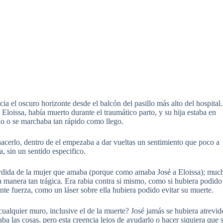
ia el oscuro horizonte desde el balcón del pasillo más alto del hospital.
Eloissa, había muerto durante el traumático parto, y su hija estaba en
do o se marchaba tan rápido como llego.
hacerlo, dentro de el empezaba a dar vueltas un sentimiento que poco a
a, sin un sentido especifico.
perdida de la mujer que amaba (porque como amaba José a Eloissa); muc
 manera tan trágica. Era rabia contra si mismo, como si hubiera podido
nte fuerza, como un láser sobre ella hubiera podido evitar su muerte.
cualquier muro, inclusive el de la muerte? José jamás se hubiera atrevid
aba las cosas, pero esta creencia lejos de ayudarlo o hacer siquiera que 