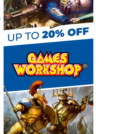
C
e
h
a
n
n
e