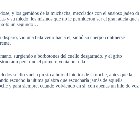
ándose, y los gemidos de la muchacha, mezclados con el ansioso jadeo d
das y su miedo, los mismos que no le permitieron ser el gran atleta que 
ue solo un segundo…
disparo, vio una bala venir hacia el, sintió su cuerpo contraerse
rente.
u mano, surgiendo a borbotones del cuello desgarrado, y el grito
ruo aun peor que el primero venia por ella.
edos se dio vuelta presto a huir al interior de la noche, antes que la
ando escucho la ultima palabra que escucharía jamás de aquella
che y para siempre, cuando volviendo en si, con apenas un hilo de voz