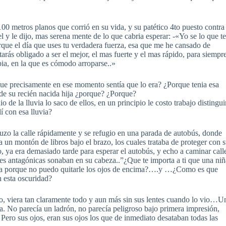
00 metros planos que corrió en su vida, y su patético 4to puesto contra
 y le dijo, mas serena mente de lo que cabria esperar: -«Yo se lo que te
orque el día que uses tu verdadera fuerza, esa que me he cansado de
tarás obligado a ser el mejor, el mas fuerte y el mas rápido, para siempre
bia, en la que es cómodo arroparse..»
que precisamente en ese momento sentía que lo era? ¿Porque tenia esa
 de su recién nacida hija ¿porque? ¿Porque?
e la lluvia lo saco de ellos, en un principio le costo trabajo distingui
í con esa lluvia?
zo la calle rápidamente y se refugio en una parada de autobús, donde
a un montón de libros bajo el brazo, los cuales trataba de proteger con 
o, ya era demasiado tarde para esperar el autobús, y echo a caminar call
oces antagónicas sonaban en su cabeza..”¿Que te importa a ti que una niñ
ema porque no puedo quitarle los ojos de encima?….y …¿Como es que
on esta oscuridad?
to, viera tan claramente todo y aun más sin sus lentes cuando lo vio…U
a. No parecía un ladrón, no parecía peligroso bajo primera impresión,
 Pero sus ojos, eran sus ojos los que de inmediato desataban todas las