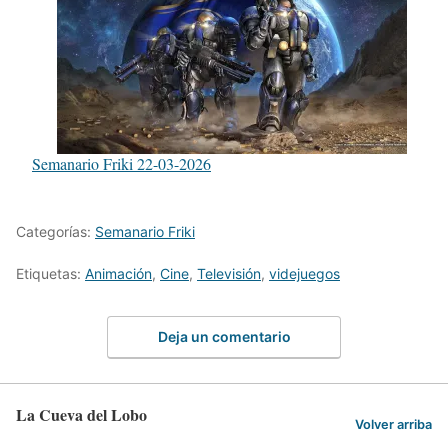
Semanario Friki 22-03-2026
Categorías:
Semanario Friki
Etiquetas:
Animación
,
Cine
,
Televisión
,
videjuegos
Deja un comentario
La Cueva del Lobo
Volver arriba