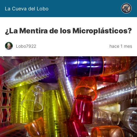
La Cueva del Lobo
¿La Mentira de los Microplásticos?
Lobo7922
hace 1 mes