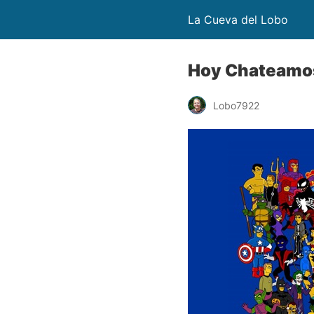
La Cueva del Lobo
Hoy Chateamos
Lobo7922