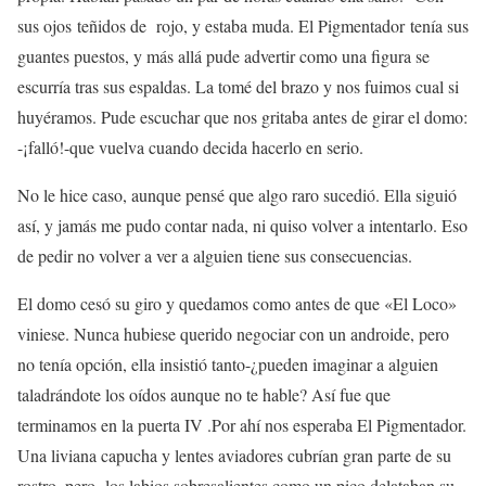
sus ojos teñidos de rojo, y estaba muda. El Pigmentador tenía sus
guantes puestos, y más allá pude advertir como una figura se
escurría tras sus espaldas. La tomé del brazo y nos fuimos cual si
huyéramos. Pude escuchar que nos gritaba antes de girar el domo:
-¡falló!-que vuelva cuando decida hacerlo en serio.
No le hice caso, aunque pensé que algo raro sucedió. Ella siguió
así, y jamás me pudo contar nada, ni quiso volver a intentarlo. Eso
de pedir no volver a ver a alguien tiene sus consecuencias.
El domo cesó su giro y quedamos como antes de que «El Loco»
viniese. Nunca hubiese querido negociar con un androide, pero
no tenía opción, ella insistió tanto-¿pueden imaginar a alguien
taladrándote los oídos aunque no te hable? Así fue que
terminamos en la puerta IV .Por ahí nos esperaba El Pigmentador.
Una liviana capucha y lentes aviadores cubrían gran parte de su
rostro, pero los labios sobresalientes como un pico delataban su