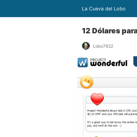
La Cueva del Lobo
12 Dólares par
Lobo7922