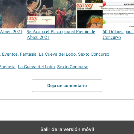
eAbreu 2021
Se Acaba el Plazo para el Premio de
60 Dólares para 
Abreu 2021
Concurso
,
Eventos
,
Fantasía
,
La Cueva del Lobo
,
Sexto Concurso
Fantasía
,
La Cueva del Lobo
,
Sexto Concurso
Deja un comentario
Salir de la versión móvil