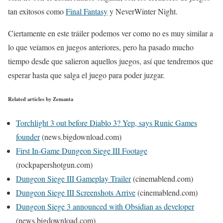
tan exitosos como
Final Fantasy
y NeverWinter Night.
Ciertamente en este tráiler podemos ver como no es muy similar a
lo que veíamos en juegos anteriores, pero ha pasado mucho
tiempo desde que salieron aquellos juegos, así que tendremos que
esperar hasta que salga el juego para poder juzgar.
Related articles by Zemanta
Torchlight 3 out before Diablo 3? Yep, says Runic Games
founder
(news.bigdownload.com)
First In-Game Dungeon Siege III Footage
(rockpapershotgun.com)
Dungeon Siege III Gameplay Trailer
(cinemablend.com)
Dungeon Siege III Screenshots Arrive
(cinemablend.com)
Dungeon Siege 3 announced with Obsidian as developer
(news.bigdownload.com)