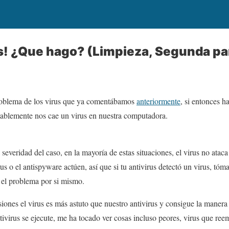
s! ¿Que hago? (Limpieza, Segunda pa
roblema de los virus que ya comentábamos
anteriormente
, si entonces h
ablemente nos cae un virus en nuestra computadora.
everidad del caso, en la mayoría de estas situaciones, el virus no atac
rus o el antispyware actúen, así que si tu antivirus detectó un virus, tó
r el problema por si mismo.
nes el virus es más astuto que nuestro antivirus y consigue la manera 
tivirus se ejecute, me ha tocado ver cosas incluso peores, virus que ree