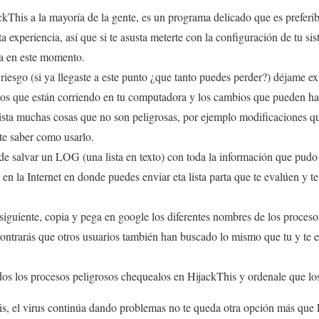
This a la mayoría de la gente, es un programa delicado que es preferib
a experiencia, así que si te asusta meterte con la configuración de tu si
za en este momento.
l riesgo (si ya llegaste a este punto ¿que tanto puedes perder?) déjame e
esos que están corriendo en tu computadora y los cambios que pueden ha
lista muchas cosas que no son peligrosas, por ejemplo modificaciones 
te saber como usarlo.
de salvar un LOG (una lista en texto) con toda la información que pudo 
 en la Internet en donde puedes enviar eta lista parta que te evalúen y 
siguiente, copia y pega en google los diferentes nombres de los proces
contrarás que otros usuarios también han buscado lo mismo que tu y te e
odos los procesos peligrosos chequealos en HijackThis y ordenale que lo
is, el virus continúa dando problemas no te queda otra opción más que 