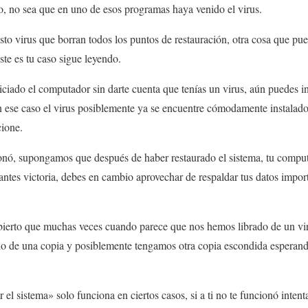
o, no sea que en uno de esos programas haya venido el virus.
isto virus que borran todos los puntos de restauración, otra cosa que pue
este es tu caso sigue leyendo.
iciado el computador sin darte cuenta que tenías un virus, aún puedes i
 ese caso el virus posiblemente ya se encuentre cómodamente instalad
cione.
ó, supongamos que después de haber restaurado el sistema, tu comput
ntes victoria, debes en cambio aprovechar de respaldar tus datos impor
bierto que muchas veces cuando parece que nos hemos librado de un viru
 de una copia y posiblemente tengamos otra copia escondida esperando
el sistema» solo funciona en ciertos casos, si a ti no te funcionó intenta