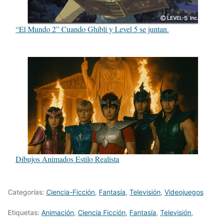
“El Mundo 2” Cuando Ghibli y Level 5 se juntan.
Dibujos Animados Estilo Realista
Categorías:
Ciencia-Ficción
,
Fantasía
,
Televisión
,
Videojuegos
Etiquetas:
Animación
,
Ciencia Ficción
,
Fantasía
,
Televisión
,