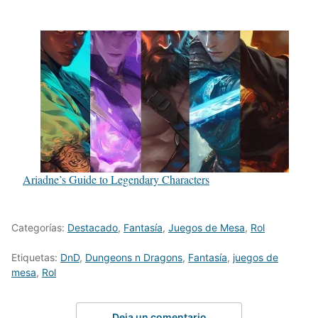
Ariadne’s Guide to Legendary Characters
Categorías:
Destacado
,
Fantasía
,
Juegos de Mesa
,
Rol
Etiquetas:
DnD
,
Dungeons n Dragons
,
Fantasía
,
juegos de
mesa
,
Rol
Deja un comentario