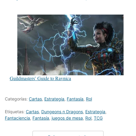
Guildmasters’ Guide to Ravnica
Categorías:
Cartas
,
Estrategia
,
Fantasía
,
Rol
Etiquetas:
Cartas
,
Dungeons n Dragons
,
Estrategia
,
Fantaciencia
,
Fantasía
,
juegos de mesa
,
Rol
,
TCG