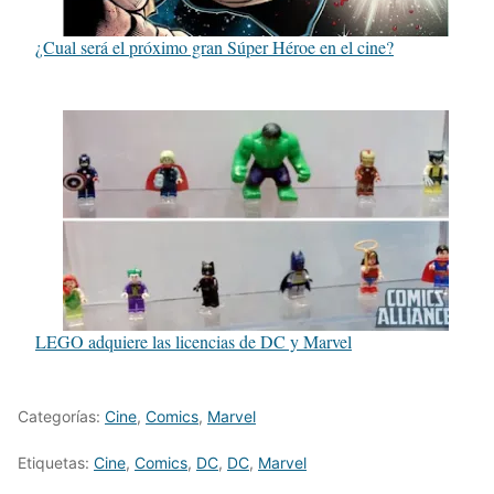
¿Cual será el próximo gran Súper Héroe en el cine?
LEGO adquiere las licencias de DC y Marvel
Categorías:
Cine
,
Comics
,
Marvel
Etiquetas:
Cine
,
Comics
,
DC
,
DC
,
Marvel