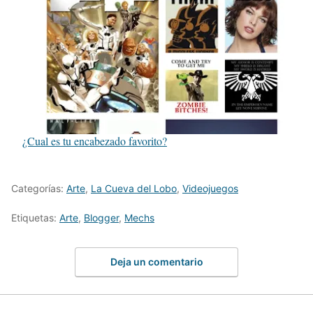
¿Cual es tu encabezado favorito?
Categorías:
Arte
,
La Cueva del Lobo
,
Videojuegos
Etiquetas:
Arte
,
Blogger
,
Mechs
Deja un comentario