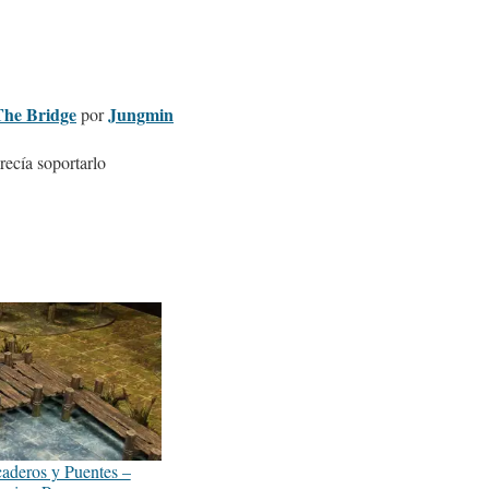
The Bridge
Jungmin
por
recía soportarlo
aderos y Puentes –