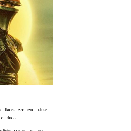
ficultades recomendándosela
 cuidado.
rdiciado de esta manera.