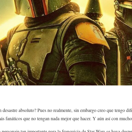
n desastre absoluto? Pues no realmente, sin embargo creo que tengo di
 más fanáticos que no tengan nada mejor que hacer. Y aún así con mucho
 personaje tan importante para la franquicia de Star Wars se haya despe