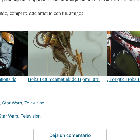
ndo, comparte este artículo con tus amigos
tions de
Boba Fett Steampunk de BjornHurri
¿Por qué Boba Fe
,
Star Wars
,
Televisión
Star Wars
,
Televisión
Deja un comentario