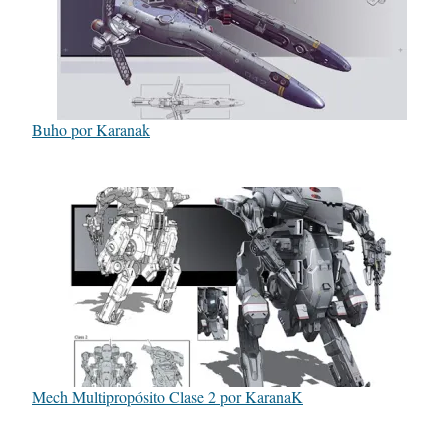
Buho por Karanak
Mech Multipropósito Clase 2 por KaranaK