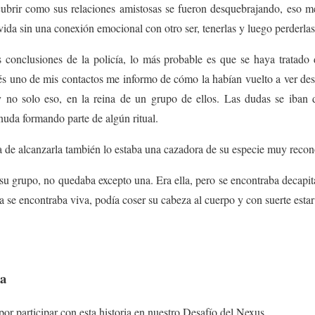
cubrir como sus relaciones amistosas se fueron desquebrajando, eso m
vida sin una conexión emocional con otro ser, tenerlas y luego perderlas
s conclusiones de la policía, lo más probable es que se haya tratad
ués uno de mis contactos me informo de cómo la habían vuelto a ver des
 no solo eso, en la reina de un grupo de ellos. Las dudas se iban 
snuda formando parte de algún ritual.
de alcanzarla también lo estaba una cazadora de su especie muy recon
 su grupo, no quedaba excepto una. Era ella, pero se encontraba decapita
a se encontraba viva, podía coser su cabeza al cuerpo y con suerte esta
ta
or participar con esta historia en nuestro Desafío del Nexus.