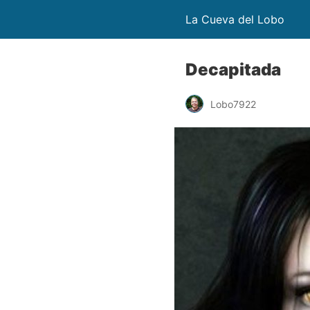
La Cueva del Lobo
Decapitada
Lobo7922