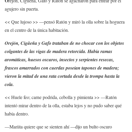
O
rejón, Cigüeña, Gafo y Ratón se agacharon para entrar por el
agujero sin puerta.
<< Que lujoso >> —pensó Ratón y miró la olla sobre la hoguera
en el centro de la única habitación.
Orejón, Cigüeña y Gafo trataban de no chocar con los objetos
colgantes de las vigas de madera retorcida. Había ramas
aromáticas, huesos oscuros, insectos y serpientes resecas,
frascos amarrados con cuerdas poseían tapones de madera;
vieron la mitad de una rata cortada desde la trompa hasta la
cola.
<< Huele feo; carne podrida, cebolla y pimienta >> —Ratón
intentó mirar dentro de la olla, estaba lejos y no pudo saber qué
había dentro.
—Mariita quiere que se sienten ahí —dijo un bulto oscuro