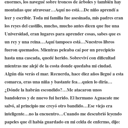
enormes, los navegué sobre troncos de árboles y también hay
montañas que atravesar…Aquí no está…De niño aprendí a
leer y escribir. Toda mi familia fue asesinada, mis padres eran
los reyes del castillo, mucho, mucho antes dicen que fue una
Universidad, eran lugares para aprender cosas, sabes que es
un rey y una reina…Aquí tampoco está…Nuestros libros
fueron quemados. Mientras peleaba caí por un precipicio
hasta una cascada, quedé herido. Sobreviví con dificultad
mientras me alejé de la costa donde quedaba mi ciudad.
Algún día verás el mar. Recuerda, hace diez años llegué a esta
comarca, eras una niña y bastante fea…quien lo diría…
¿Dónde la habrán escondido?…Me atacaron unos
bandoleros y de nuevo fui herido. El hermano Aguacate me
salvó, al principio me creyó otro bandido…Ese viejo era
inteligente…no la encuentro…Cuando me descubrió leyendo
papeles que él había guardado en mi celda de enfermo, dijo: