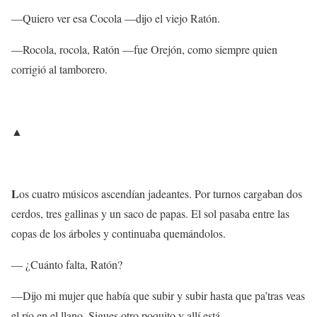
—Quiero ver esa Cocola —dijo el viejo Ratón.
—Rocola, rocola, Ratón —fue Orejón, como siempre quien
corrigió al tamborero.
▲
L
os cuatro músicos ascendían jadeantes. Por turnos cargaban dos
cerdos, tres gallinas y un saco de papas. El sol pasaba entre las
copas de los árboles y continuaba quemándolos.
— ¿Cuánto falta, Ratón?
—Dijo mi mujer que había que subir y subir hasta que pa’tras veas
el río en el llano. Sigues otro poquito y allí está.