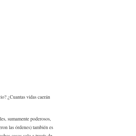
cio? ¿Cuantas vidas caerán
ueles, sumamente poderosos,
eron las órdenes) también es
chos casos solo a través de