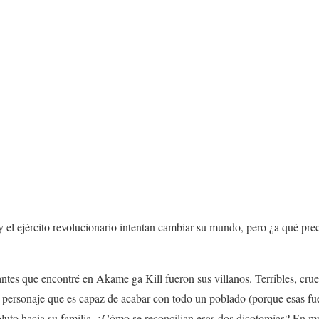
 el ejército revolucionario intentan cambiar su mundo, pero ¿a qué pre
ntes que encontré en Akame ga Kill fueron sus villanos. Terribles, cr
 personaje que es capaz de acabar con todo un poblado (porque esas fu
luto hacia su familia. ¿Cómo se reconcilian esas dos dicotomías? En mu