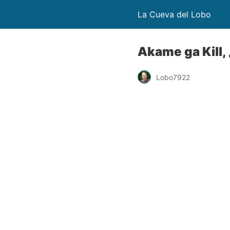
La Cueva del Lobo
Akame ga Kill,
Lobo7922