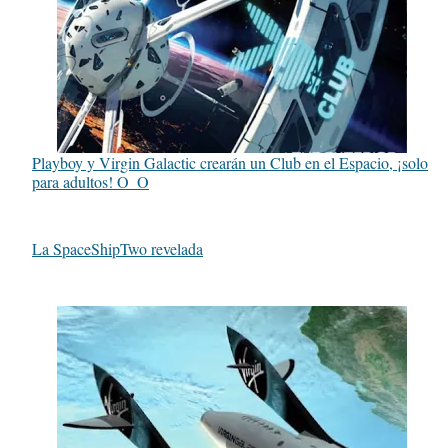
Playboy y Virgin Galactic crearán un Club en el Espacio, ¡solo
para adultos! O_O
La SpaceShipTwo revelada