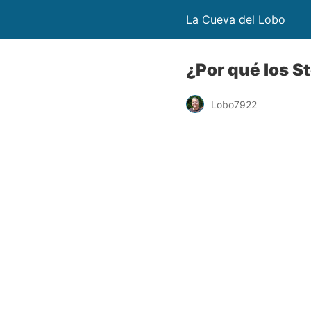
La Cueva del Lobo
¿Por qué los S
Lobo7922